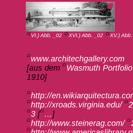
VI.) Abb. _02
XVI.) Abb. _02
XV.) Abb.
www.architechgallery.com
[aus dem
Wasmuth Portfolio
1910]
http://en.wikiarquitectura.co
http://xroads.virginia.edu/
2
3
[
…
]
http://www.steinerag.com/
http://www.americaslibrary.g