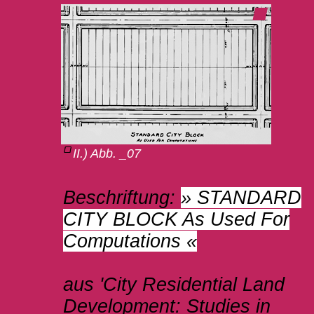
II.) Abb. _07
Beschriftung:
» STANDARD
CITY BLOCK As Used For
Computations «
aus 'City Residential Land
Development: Studies in