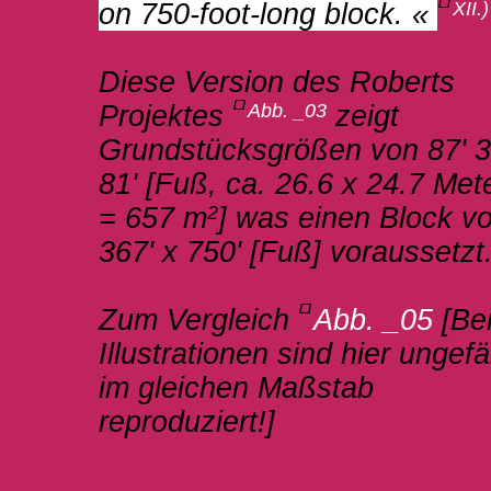
on 750-foot-long block. «
XII.
Diese Version des Roberts
Projektes
Abb. _03
zeigt
Grundstücksgrößen von 87' 3'
81' [Fuß, ca. 26.6 x 24.7 Met
= 657 m
2
] was einen Block v
367' x 750' [Fuß] voraussetzt
Zum Vergleich
Abb. _05
[Be
Illustrationen sind hier ungefä
im gleichen Maßstab
reproduziert!]