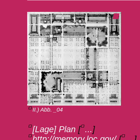
II.) Abb. _04
[Lage] Plan
[
...
]
http://memory.loc.gov/
[
…
]