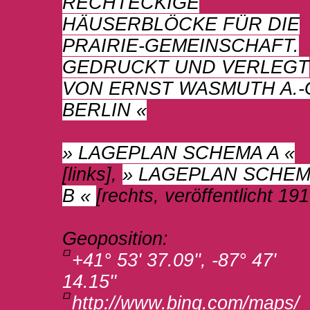
RECHTECKIGE
HÄUSERBLÖCKE FÜR DIE
PRAIRIE-GEMEINSCHAFT.
GEDRUCKT UND VERLEGT
VON ERNST WASMUTH A.-G
BERLIN «
» LAGEPLAN SCHEMA A «
[links],
» LAGEPLAN SCHE
B «
[rechts, veröffentlicht 191
Geoposition
:
+41° 53' 37.09'', -87° 47'
14.15''
http://www.bing.com/maps/