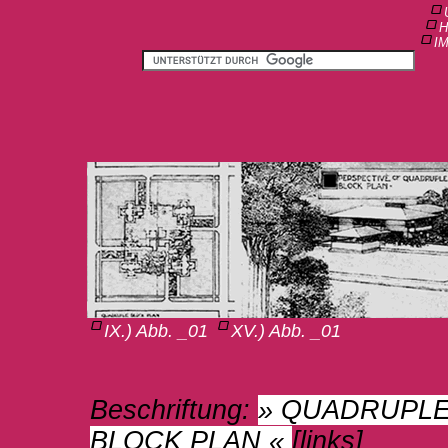
H
I
IX.) Abb. _01
XV.) Abb. _01
Beschriftung:
» QUADRUPL
BLOCK PLAN «
[links]