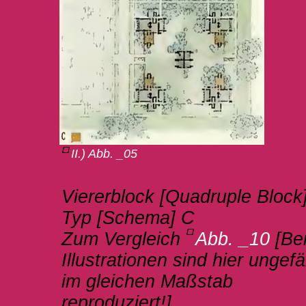
II.) Abb. _05
Viererblock [Quadruple Block
Typ [Schema] C
Zum Vergleich
Abb. _10
[Be
Illustrationen sind hier ungefä
im gleichen Maßstab
reproduziert!]